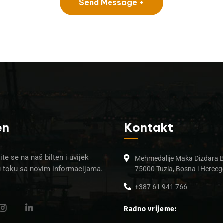
en
Kontakt
ite se na naš bilten i uvijek
Mehmedalije Maka Dizdara 
u toku sa novim informacijama.
75000 Tuzla, Bosna i Herceg
+387 61 941 766
Radno vrijeme: