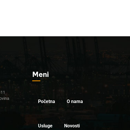
Meni
B11
ovina
Početna
O nama
Usluge
Novosti