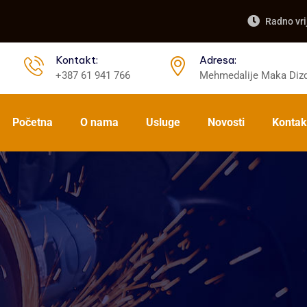
Radno vri
Kontakt:
Adresa:
+387 61 941 766
Mehmedalije Maka Dizd
Početna
O nama
Usluge
Novosti
Kontak