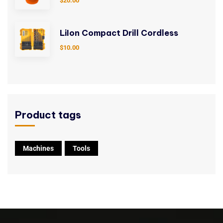
$
20.00
LiIon Compact Drill Cordless
$
10.00
Product tags
Machines
Tools