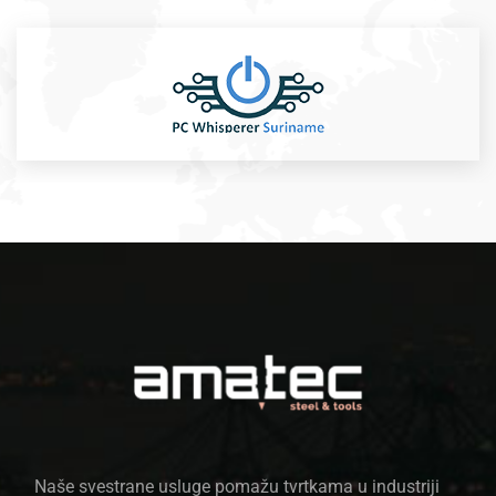
Naše svestrane usluge pomažu tvrtkama u industriji